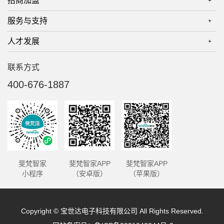
招商加盟
+
智能门锁系列
品牌简介
服务与支持
+
智能开关面板
发展历程
产品优势
智能网关系列
人才发展
+
荣誉资质
加盟政策
服务政策
智能传感系列
公司风采
联系方式
帮助中心
校园招聘
智能控制系列
品牌故事
400-676-1887
给我们留言
社会招聘
智能射灯系列
体验与购买
智能筒灯系列
磁吸灯系列
T系列开关面板
斐梵智家
斐梵智家APP
斐梵智家APP
小程序
（安卓版）
（苹果版）
Copyright © 宝世达电子科技有限公司 All Rights Reserved.